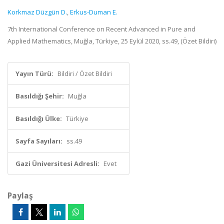
Korkmaz Düzgün D.
,
Erkus-Duman E.
7th International Conference on Recent Advanced in Pure and
Applied Mathematics, Muğla, Türkiye, 25 Eylül 2020, ss.49, (Özet Bildiri)
Yayın Türü:
Bildiri / Özet Bildiri
Basıldığı Şehir:
Muğla
Basıldığı Ülke:
Türkiye
Sayfa Sayıları:
ss.49
Gazi Üniversitesi Adresli:
Evet
Paylaş