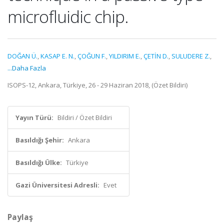
microfluidic chip.
DOĞAN Ü.
,
KASAP E. N.
,
ÇOĞUN F.
,
YILDIRIM E.
,
ÇETİN D.
,
SULUDERE Z.
,
...Daha Fazla
ISOPS-12, Ankara, Türkiye, 26 - 29 Haziran 2018, (Özet Bildiri)
Yayın Türü:
Bildiri / Özet Bildiri
Basıldığı Şehir:
Ankara
Basıldığı Ülke:
Türkiye
Gazi Üniversitesi Adresli:
Evet
Paylaş