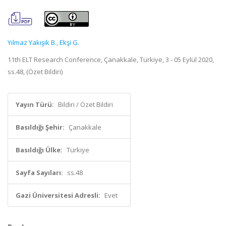
Yılmaz Yakışık B.
,
Ekşi G.
11th ELT Research Conference, Çanakkale, Türkiye, 3 - 05 Eylül 2020,
ss.48, (Özet Bildiri)
Yayın Türü:
Bildiri / Özet Bildiri
Basıldığı Şehir:
Çanakkale
Basıldığı Ülke:
Türkiye
Sayfa Sayıları:
ss.48
Gazi Üniversitesi Adresli:
Evet