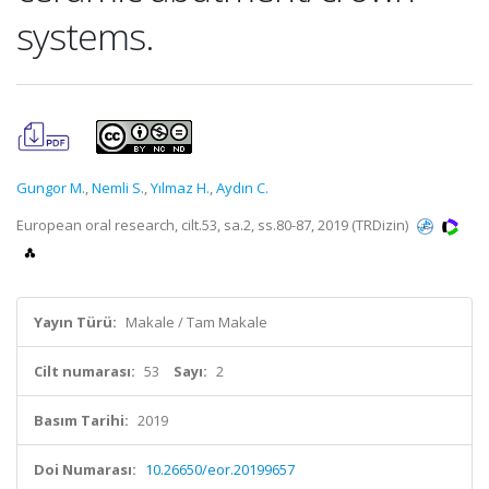
systems.
Gungor M.
,
Nemli S.
,
Yılmaz H.
,
Aydın C.
European oral research, cilt.53, sa.2, ss.80-87, 2019 (TRDizin)
Yayın Türü:
Makale / Tam Makale
Cilt numarası:
53
Sayı:
2
Basım Tarihi:
2019
Doi Numarası:
10.26650/eor.20199657