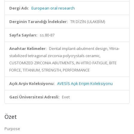
Dergi Adı:
European oral research
Derginin Tarandığı İndeksler:
TR DİZİN (ULAKBİM)
Sayfa Sayıları:
ss.80-87
Anahtar Kelimeler:
Dental implant-abutment design, Yttria-
stabilized tetragonal zirconia polycrystals ceramic,
CUSTOMIZED ZIRCONIA ABUTMENTS, IN-VITRO FATIGUE, BITE
FORCE, TITANIUM, STRENGTH, PERFORMANCE
Açık Arşiv Koleksiyonu:
AVESİS Açık Erişim Koleksiyonu
Gazi Üniversitesi Adresli:
Evet
Özet
Purpose