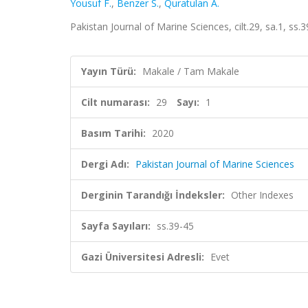
Yousuf F.
,
Benzer S.
,
Quratulan A.
Pakistan Journal of Marine Sciences, cilt.29, sa.1, ss
Yayın Türü:
Makale / Tam Makale
Cilt numarası:
29
Sayı:
1
Basım Tarihi:
2020
Dergi Adı:
Pakistan Journal of Marine Sciences
Derginin Tarandığı İndeksler:
Other Indexes
Sayfa Sayıları:
ss.39-45
Gazi Üniversitesi Adresli:
Evet