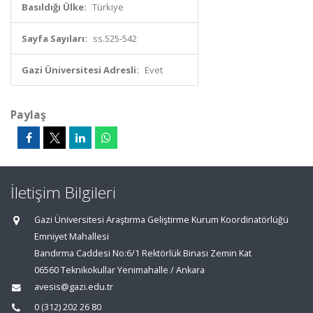
Basıldığı Ülke:
Türkiye
Sayfa Sayıları:
ss.525-542
Gazi Üniversitesi Adresli:
Evet
Paylaş
İletişim Bilgileri
Gazi Üniversitesi Araştırma Geliştirme Kurum Koordinatörlüğü
Emniyet Mahallesi
Bandırma Caddesi No:6/1 Rektörlük Binası Zemin Kat
06560 Teknikokullar Yenimahalle / Ankara
avesis@gazi.edu.tr
0 (312) 202 26 80