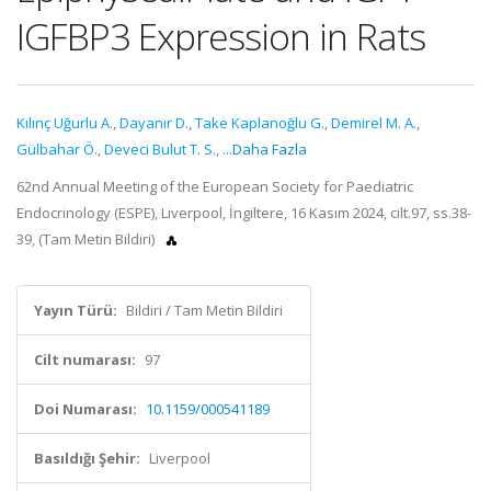
IGFBP3 Expression in Rats
Kılınç Uğurlu A.
,
Dayanır D.
,
Take Kaplanoğlu G.
,
Demirel M. A.
,
Gülbahar Ö.
,
Deveci Bulut T. S.
,
...Daha Fazla
62nd Annual Meeting of the European Society for Paediatric
Endocrinology (ESPE), Liverpool, İngiltere, 16 Kasım 2024, cilt.97, ss.38-
39, (Tam Metin Bildiri)
Yayın Türü:
Bildiri / Tam Metin Bildiri
Cilt numarası:
97
Doi Numarası:
10.1159/000541189
Basıldığı Şehir:
Liverpool