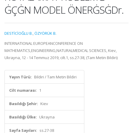
ĠÇĠN MODEL ÖNERĠSĠDr.
DESTİCİOĞLU B.
,
ÖZYÖRÜK B.
INTERNATIONAL EUROPEANCONFERENCE ON
MATHEMATICS,ENGINEERING,NATURALMEDICAL SCIENCES, Kiev,
Ukrayna, 12 - 14 Temmuz 2019, cilt.1, ss.27-38, (Tam Metin Bildiri)
Yayın Türü:
Bildiri / Tam Metin Bildiri
Cilt numarası:
1
Basıldığı Şehir:
Kiev
Basıldığı Ülke:
Ukrayna
Sayfa Sayıları:
ss.27-38