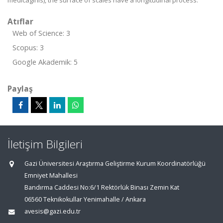
medicaginis), the surface of scales have a longitudinal process.
Atıflar
Web of Science: 3
Scopus: 3
Google Akademik: 5
Paylaş
İletişim Bilgileri
Gazi Üniversitesi Araştırma Geliştirme Kurum Koordinatörlüğü
Emniyet Mahallesi
Bandırma Caddesi No:6/1 Rektörlük Binası Zemin Kat
06560 Teknikokullar Yenimahalle / Ankara
avesis@gazi.edu.tr