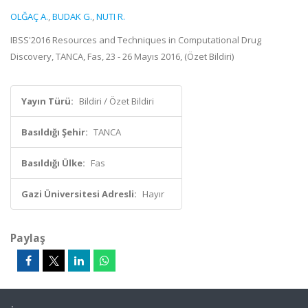
OLĞAÇ A.
,
BUDAK G.
,
NUTI R.
IBSS'2016 Resources and Techniques in Computational Drug
Discovery, TANCA, Fas, 23 - 26 Mayıs 2016, (Özet Bildiri)
Yayın Türü:
Bildiri / Özet Bildiri
Basıldığı Şehir:
TANCA
Basıldığı Ülke:
Fas
Gazi Üniversitesi Adresli:
Hayır
Paylaş