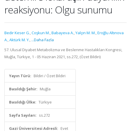
reaksiyonu: Olgu sunumu
Bedir Keser G.
,
Coşkun M.
,
Babayeva A.
,
Yalçın M. M.
,
Eroğlu Altınova
A.
,
Aktürk M. Y.
,
...Daha Fazla
57. Ulusal Diyabet Metabolizma ve Beslenme Hastalıkları Kongresi,
Muğla, Türkiye, 1 - 05 Haziran 2021, ss.272, (Özet Bildiri)
Yayın Türü:
Bildiri / Özet Bildiri
Basıldığı Şehir:
Muğla
Basıldığı Ülke:
Türkiye
Sayfa Sayıları:
ss.272
Gazi Üniversitesi Adresli:
Evet