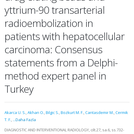
yttrium-90 transarterial
radioembolization in
patients with hepatocellular
carcinoma: Consensus
statements from a Delphi-
method expert panel in
Turkey
Akarca U. S.
,
Akhan O.
,
Bilgic S.
,
Bozkurt M. F.
,
Cantasdemir M.
,
Cermik
T. F.
,
...Daha Fazla
DIAGNOSTIC AND INTERVENTIONAL RADIOLOGY, cilt.27, sa.6, ss.732-