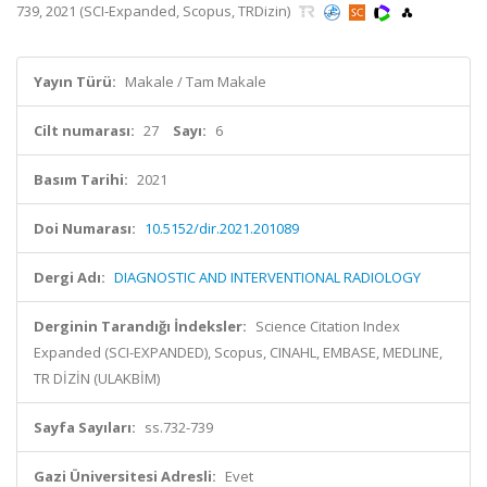
739, 2021 (SCI-Expanded, Scopus, TRDizin)
Yayın Türü:
Makale / Tam Makale
Cilt numarası:
27
Sayı:
6
Basım Tarihi:
2021
Doi Numarası:
10.5152/dir.2021.201089
Dergi Adı:
DIAGNOSTIC AND INTERVENTIONAL RADIOLOGY
Derginin Tarandığı İndeksler:
Science Citation Index
Expanded (SCI-EXPANDED), Scopus, CINAHL, EMBASE, MEDLINE,
TR DİZİN (ULAKBİM)
Sayfa Sayıları:
ss.732-739
Gazi Üniversitesi Adresli:
Evet