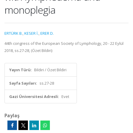
monoplegia
ERTÜRK B.
,
KESER İ.
,
ERER D.
44th congress of the European Society of Lymphology, 20 - 22 Eylül
2018, ss.27-28, (Özet Bildiri)
Yayın Türü:
Bildiri / Özet Bildiri
Sayfa Sayıları:
ss.27-28
Gazi Üniversitesi Adresli:
Evet
Paylaş