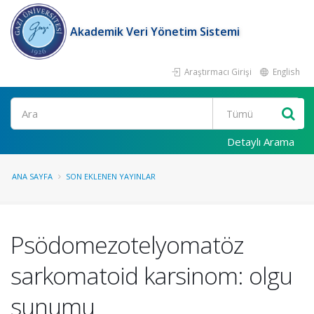
Akademik Veri Yönetim Sistemi
Araştırmacı Girişi
English
Ara
Detaylı Arama
ANA SAYFA
SON EKLENEN YAYINLAR
Psödomezotelyomatöz
sarkomatoid karsinom: olgu
sunumu