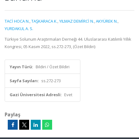
TACİ HOCA N.
,
TAŞKARACA K.
,
YILMAZ DEMİRCİ N.
,
AKYÜREK N.
,
YURDAKUL A. S.
Türkiye Solunum Araştırmaları Derneği 44. Uluslararası Katılımlı Yıllık
Kongresi, 05 Kasım 2022, ss.272-273, (Özet Bildiri)
Yayın Türü:
Bildiri / Özet Bildiri
Sayfa Sayıları:
ss.272-273
Gazi Üniversitesi Adresli:
Evet
Paylaş