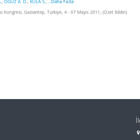
.
,
OĞUZ A. D.
,
KULA S.
,
...Daha Fazla
i Kongresi, Gaziantep, Türkiye, 4 - 07 Mayıs 2011, (Özet Bildiri)
İ