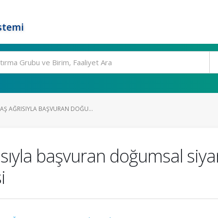
stemi
Ş AĞRISIYLA BAŞVURAN DOĞU...
ıyla başvuran doğumsal siyano
i