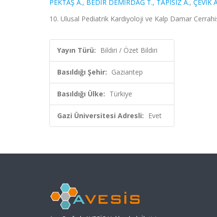
PEKTAŞ A.
,
BEDİR DEMİRDAĞ T.
,
TAPISIZ A.
,
ÇEVİK A
10. Ulusal Pediatrik Kardiyoloji ve Kalp Damar Cerrahis
Yayın Türü:
Bildiri / Özet Bildiri
Basıldığı Şehir:
Gaziantep
Basıldığı Ülke:
Türkiye
Gazi Üniversitesi Adresli:
Evet