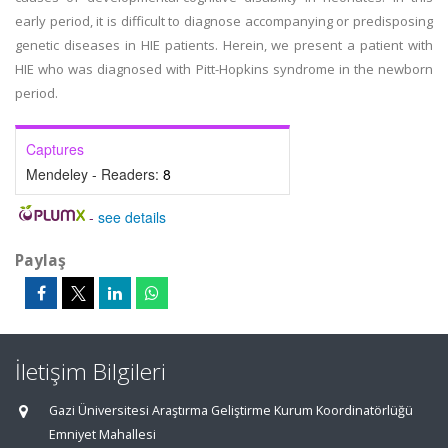
early period, it is difficult to diagnose accompanying or predisposing
genetic diseases in HIE patients. Herein, we present a patient with
HIE who was diagnosed with Pitt-Hopkins syndrome in the newborn
period.
Captures
Mendeley - Readers:
8
-
see details
Paylaş
İletişim Bilgileri
Gazi Üniversitesi Araştırma Geliştirme Kurum Koordinatörlüğü
Emniyet Mahallesi