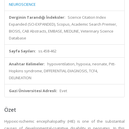
NEUROSCIENCE
Derginin Tarandığı İndeksler:
Science Citation Index
Expanded (SCI-EXPANDED), Scopus, Academic Search Premier,
BIOSIS, CAB Abstracts, EMBASE, MEDLINE, Veterinary Science
Database
Sayfa Sayıları:
ss.458-462
Anahtar Kelimeler:
hypoventilation, hypoxia, neonate, Pitt-
Hopkins syndrome, DIFFERENTIAL-DIAGNOSIS, TCF4,
DELINEATION
Gazi Üniversitesi Adresli:
Evet
Özet
Hypoxic-ischemic encephalopathy (HIE) is one of the substantial
causes of developmental-cognitive disability in neonates. In this