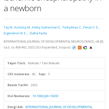
a newborn
Taş M.
,
Kurtuluş M.
,
Keleş Gülnerman E.
,
Türkyılmaz C.
,
Perçin F. E.
,
Ergenekon N. E.
,
...Daha Fazla
INTERNATIONAL JOURNAL OF DEVELOPMENTAL NEUROSCIENCE, cilt.82,
sa.5, ss.458-462, 2022 (SCI-Expanded, Scopus)
Yayın Türü:
Makale / Tam Makale
Cilt numarası:
82
Sayı:
5
Basım Tarihi:
2022
Doi Numarası:
10.1002/jdn.10203
Dergi Adı:
INTERNATIONAL JOURNAL OF DEVELOPMENTAL