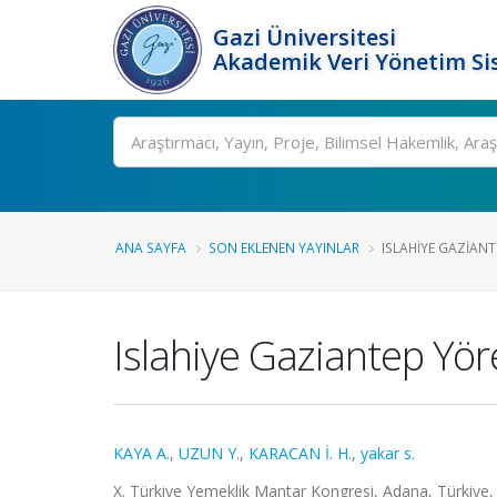
Gazi Üniversitesi
Akademik Veri Yönetim Si
Ara
ANA SAYFA
SON EKLENEN YAYINLAR
ISLAHIYE GAZIANT
Islahiye Gaziantep Yör
KAYA A.
,
UZUN Y.
,
KARACAN İ. H.
,
yakar s.
X. Türkiye Yemeklik Mantar Kongresi, Adana, Türkiye,