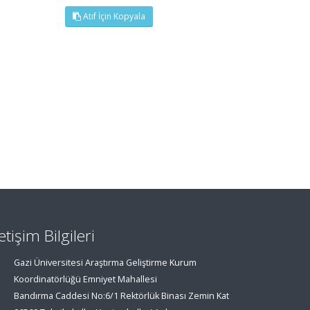
Atıf İçin Kopyala
letişim Bilgileri
Gazi Üniversitesi Araştırma Geliştirme Kurum
Koordinatörlüğü Emniyet Mahallesi
Bandırma Caddesi No:6/1 Rektörlük Binası Zemin Kat