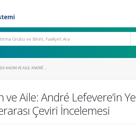
stemi
A KADIN VE AILE: ANDRÉ ...
ın ve Aile: André Lefevere’in 
rarası Çeviri İncelemesi