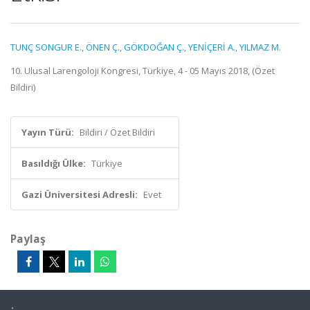
TUNÇ SONGUR E.
,
ÖNEN Ç.
,
GÖKDOĞAN Ç.
,
YENİÇERİ A.
,
YILMAZ M.
10. Ulusal Larengoloji Kongresi, Türkiye, 4 - 05 Mayıs 2018, (Özet
Bildiri)
Yayın Türü:
Bildiri / Özet Bildiri
Basıldığı Ülke:
Türkiye
Gazi Üniversitesi Adresli:
Evet
Paylaş