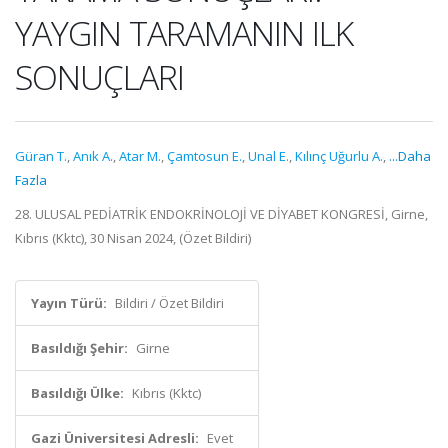
YAYGIN TARAMANIN ILK
SONUÇLARI
Güran T.
,
Anık A.
,
Atar M.
,
Çamtosun E.
,
Unal E.
,
Kılınç Uğurlu A.
,
...Daha
Fazla
28. ULUSAL PEDİATRİK ENDOKRİNOLOJİ VE DİYABET KONGRESİ, Girne,
Kıbrıs (Kktc), 30 Nisan 2024, (Özet Bildiri)
Yayın Türü:
Bildiri / Özet Bildiri
Basıldığı Şehir:
Girne
Basıldığı Ülke:
Kıbrıs (Kktc)
Gazi Üniversitesi Adresli:
Evet