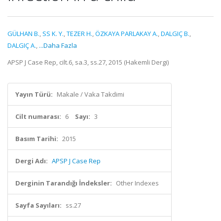
GÜLHAN B.
,
SS K. Y.
,
TEZER H.
,
ÖZKAYA PARLAKAY A.
,
DALGIÇ B.
,
DALGIÇ A.
,
...Daha Fazla
APSP J Case Rep, cilt.6, sa.3, ss.27, 2015 (Hakemli Dergi)
Yayın Türü:
Makale / Vaka Takdimi
Cilt numarası:
6
Sayı:
3
Basım Tarihi:
2015
Dergi Adı:
APSP J Case Rep
Derginin Tarandığı İndeksler:
Other Indexes
Sayfa Sayıları:
ss.27