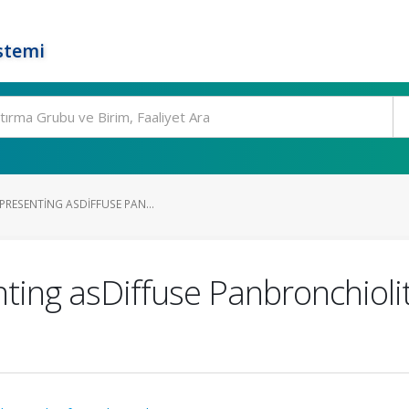
stemi
PRESENTING ASDIFFUSE PAN...
ting asDiffuse Panbronchiolit