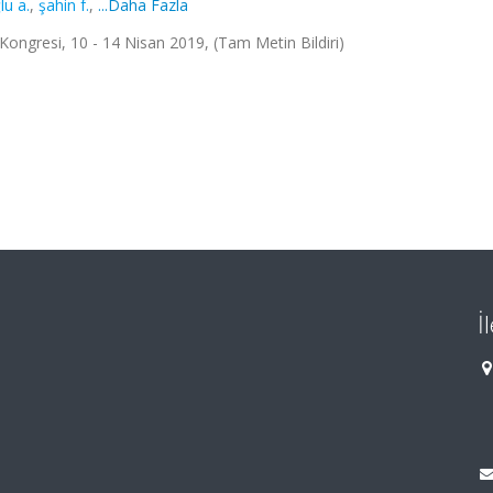
lu a.
,
şahin f.
,
...Daha Fazla
k Kongresi, 10 - 14 Nisan 2019, (Tam Metin Bildiri)
İ