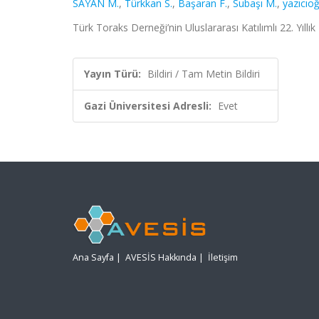
SAYAN M.
,
Türkkan S.
,
Başaran F.
,
Subaşı M.
,
yazıcıoğ
Türk Toraks Derneği’nin Uluslararası Katılımlı 22. Yıllı
Yayın Türü:
Bildiri / Tam Metin Bildiri
Gazi Üniversitesi Adresli:
Evet
Ana Sayfa
|
AVESİS Hakkında
|
İletişim