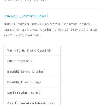
Pamukçu U.
,
Başman A.
,
Peker İ.
Türk Diş Hekimleri Birliği 23. Uluslararası Dişhekimliği Kongresi,
İstanbul Kongre Merkezi, İstanbul, Türkiye, 21 - 24 Eylül 2017, cilt.23,
sa.302, ss.460, (Özet Bildiri)
Yayın Türü:
Bildiri / Özet Bildiri
Cilt numarası:
23
Basıldığı Şehir:
İstanbul
Basıldığı Ülke:
Türkiye
Sayfa Sayıları:
ss.460
Gazi Üniversitesi Adresli:
Evet