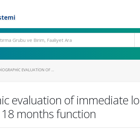
stemi
IOGRAPHIC EVALUATION OF ...
hic evaluation of immediate l
r 18 months function