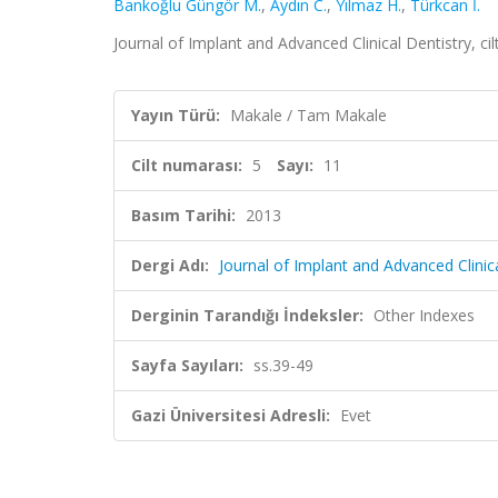
Bankoğlu Güngör M.
,
Aydın C.
,
Yılmaz H.
,
Türkcan İ.
Journal of Implant and Advanced Clinical Dentistry, cil
Yayın Türü:
Makale / Tam Makale
Cilt numarası:
5
Sayı:
11
Basım Tarihi:
2013
Dergi Adı:
Journal of Implant and Advanced Clinic
Derginin Tarandığı İndeksler:
Other Indexes
Sayfa Sayıları:
ss.39-49
Gazi Üniversitesi Adresli:
Evet