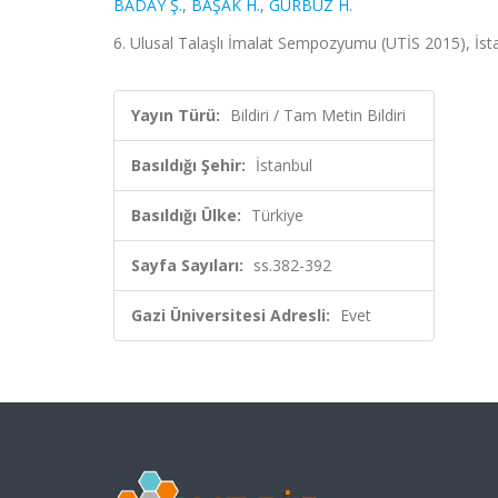
BADAY Ş.
,
BAŞAK H.
,
GÜRBÜZ H.
6. Ulusal Talaşlı İmalat Sempozyumu (UTİS 2015), İsta
Yayın Türü:
Bildiri / Tam Metin Bildiri
Basıldığı Şehir:
İstanbul
Basıldığı Ülke:
Türkiye
Sayfa Sayıları:
ss.382-392
Gazi Üniversitesi Adresli:
Evet