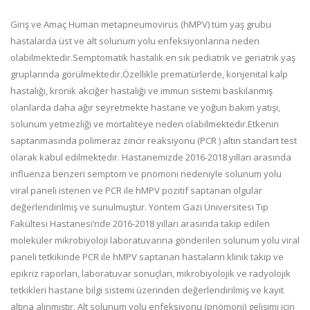
Giriş ve Amaç Human metapneumovirus (hMPV) tüm yaş grubu
hastalarda üst ve alt solunum yolu enfeksiyonlarına neden
olabilmektedir.Semptomatik hastalık en sık pediatrik ve geriatrik yaş
gruplarında görülmektedir.Özellikle prematürlerde, konjenital kalp
hastalığı, kronik akciğer hastalığı ve immun sistemi baskılanmış
olanlarda daha ağır seyretmekte hastane ve yoğun bakım yatışı,
solunum yetmezliği ve mortaliteye neden olabilmektedir.Etkenin
saptanmasında polimeraz zincir reaksiyonu (PCR ) altın standart test
olarak kabul edilmektedir. Hastanemizde 2016-2018 yılları arasında
influenza benzeri semptom ve pnömoni nedeniyle solunum yolu
viral paneli istenen ve PCR ile hMPV pozitif saptanan olgular
değerlendirilmiş ve sunulmuştur. Yöntem Gazi Üniversitesi Tıp
Fakültesi Hastanesi’nde 2016-2018 yılları arasında takip edilen
moleküler mikrobiyoloji laboratuvarına gönderilen solunum yolu viral
paneli tetkikinde PCR ile hMPV saptanan hastaların klinik takip ve
epikriz raporları, laboratuvar sonuçları, mikrobiyolojik ve radyolojik
tetkikleri hastane bilgi sistemi üzerinden değerlendirilmiş ve kayıt
altına alınmıştır. Alt solunum yolu enfeksiyonu (pnömoni) gelişimi için