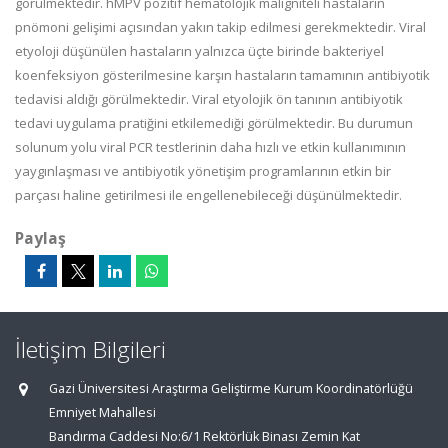
görülmektedir. hMPV pozitif hematolojik maligniteli hastaların
pnömoni gelişimi açısından yakın takip edilmesi gerekmektedir. Viral
etyoloji düşünülen hastaların yalnızca üçte birinde bakteriyel
koenfeksiyon gösterilmesine karşın hastaların tamamının antibiyotik
tedavisi aldığı görülmektedir. Viral etyolojik ön tanının antibiyotik
tedavi uygulama pratiğini etkilemediği görülmektedir. Bu durumun
solunum yolu viral PCR testlerinin daha hızlı ve etkin kullanımının
yaygınlaşması ve antibiyotik yönetişim programlarının etkin bir
parçası haline getirilmesi ile engellenebileceği düşünülmektedir.
Paylaş
İletişim Bilgileri
Gazi Üniversitesi Araştırma Geliştirme Kurum Koordinatörlüğü
Emniyet Mahallesi
Bandırma Caddesi No:6/1 Rektörlük Binası Zemin Kat