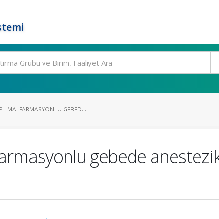
stemi
IP I MALFARMASYONLU GEBED...
lfarmasyonlu gebede anestezik