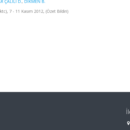
R ÇALILI D.
,
DİKMEN B.
tc), 7 - 11 Kasım 2012, (Özet Bildiri)
İ