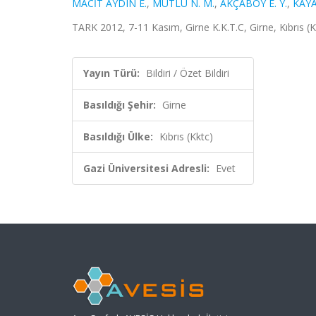
MACİT AYDIN E.
,
MUTLU N. M.
,
AKÇABOY E. Y.
,
KAYA
TARK 2012, 7-11 Kasım, Girne K.K.T.C, Girne, Kıbrıs (Kk
Yayın Türü:
Bildiri / Özet Bildiri
Basıldığı Şehir:
Girne
Basıldığı Ülke:
Kıbrıs (Kktc)
Gazi Üniversitesi Adresli:
Evet