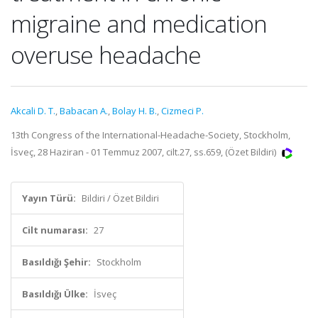
migraine and medication
overuse headache
Akcali D. T.
,
Babacan A.
,
Bolay H. B.
,
Cizmeci P.
13th Congress of the International-Headache-Society, Stockholm,
İsveç, 28 Haziran - 01 Temmuz 2007, cilt.27, ss.659, (Özet Bildiri)
Yayın Türü:
Bildiri / Özet Bildiri
Cilt numarası:
27
Basıldığı Şehir:
Stockholm
Basıldığı Ülke:
İsveç