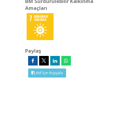
BM Sürdürülebilir Kalkınma
Amaçları
Paylaş
Atıf İçin Kopyala