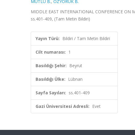
MUTLU B.
,
ÖZYÖRÜK B.
MIDDLE EAST INTERNATIONAL CONFERENCE ON MULTID
ss.401-409, (Tam Metin Bildiri)
Yayın Türü:
Bildiri / Tam Metin Bildiri
Cilt numarası:
1
Basıldığı Şehir:
Beyrut
Basıldığı Ülke:
Lübnan
Sayfa Sayıları:
ss.401-409
Gazi Üniversitesi Adresli:
Evet