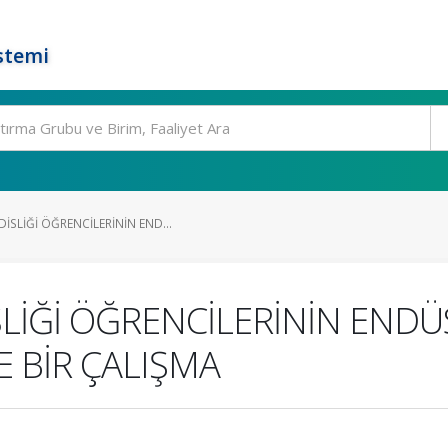
stemi
SLİĞİ ÖĞRENCİLERİNİN END...
İĞİ ÖĞRENCİLERİNİN ENDÜS
E BİR ÇALIŞMA