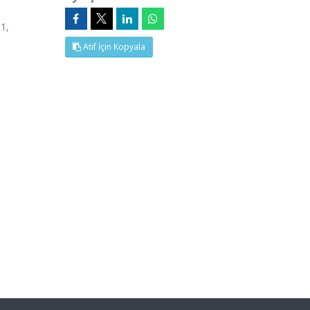
1,
Atıf İçin Kopyala