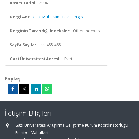
Basım Tarihi:
2004
Dergi Adı:
G. Ü. Müh.-Mim. Fak. Dergisi
Derginin Tarandığı İndeksler:
Other Indexes
Sayfa Sayıları:
ss.455-465
Gazi Üniversitesi Adresli:
Evet
Paylaş
İletişim Bilgileri
Gazi Üniversitesi Araştırma Geliştirme Kurum Koordinatörlüğü
Emniyet Mahallesi