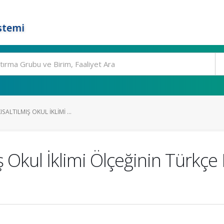
stemi
SALTILMIŞ OKUL İKLIMI ...
lmış Okul İklimi Ölçeğinin Türk