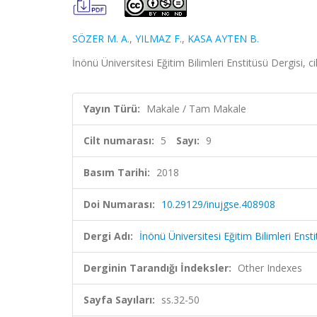
SÖZER M. A.
,
YILMAZ F.
,
KASA AYTEN B.
İnönü Üniversitesi Eğitim Bilimleri Enstitüsü Dergisi, c
Yayın Türü:
Makale / Tam Makale
Cilt numarası:
5
Sayı:
9
Basım Tarihi:
2018
Doi Numarası:
10.29129/inujgse.408908
Dergi Adı:
İnönü Üniversitesi Eğitim Bilimleri Enst
Derginin Tarandığı İndeksler:
Other Indexes
Sayfa Sayıları:
ss.32-50