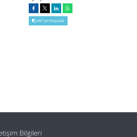
Atıf İçin Kopyala
letişim Bilgileri