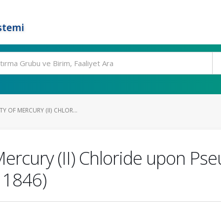
stemi
Y OF MERCURY (II) CHLOR...
Mercury (II) Chloride upon P
 1846)