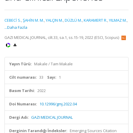
CEBECİ S.
,
ŞAHİN M. M.
,
YALÇIN M.
,
DÜZLÜ M.
,
KARAMERT R.
,
YILMAZ M.
,
...Daha Fazla
GAZI MEDICAL JOURNAL, cilt.33, sa.1, ss.15-19, 2022 (ESCI, Scopus)
Yayın Türü:
Makale / Tam Makale
Cilt numarası:
33
Sayı:
1
Basım Tarihi:
2022
Doi Numarası:
10.12996/gmj.2022.04
Dergi Adı:
GAZI MEDICAL JOURNAL
Derginin Tarandığı İndeksler:
Emerging Sources Citation