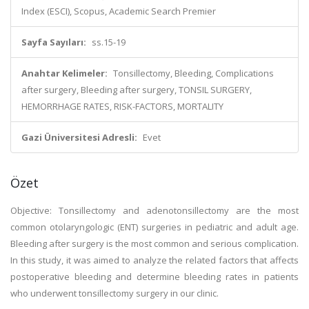
Index (ESCI), Scopus, Academic Search Premier
Sayfa Sayıları:
ss.15-19
Anahtar Kelimeler:
Tonsillectomy, Bleeding, Complications
after surgery, Bleeding after surgery, TONSIL SURGERY,
HEMORRHAGE RATES, RISK-FACTORS, MORTALITY
Gazi Üniversitesi Adresli:
Evet
Özet
Objective: Tonsillectomy and adenotonsillectomy are the most
common otolaryngologic (ENT) surgeries in pediatric and adult age.
Bleeding after surgery is the most common and serious complication.
In this study, it was aimed to analyze the related factors that affects
postoperative bleeding and determine bleeding rates in patients
who underwent tonsillectomy surgery in our clinic.