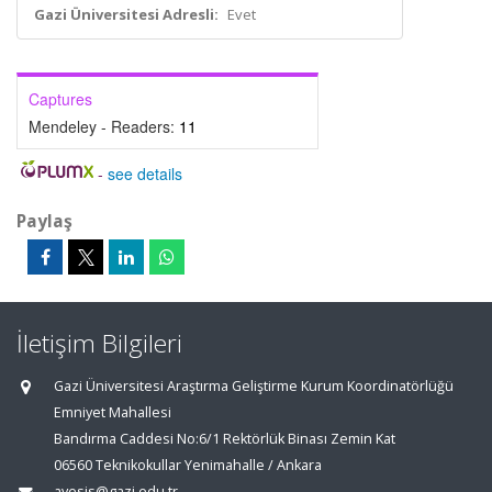
Gazi Üniversitesi Adresli:
Evet
Captures
Mendeley - Readers:
11
-
see details
Paylaş
İletişim Bilgileri
Gazi Üniversitesi Araştırma Geliştirme Kurum Koordinatörlüğü
Emniyet Mahallesi
Bandırma Caddesi No:6/1 Rektörlük Binası Zemin Kat
06560 Teknikokullar Yenimahalle / Ankara
avesis@gazi.edu.tr