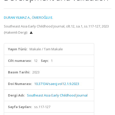
DURAN YILMAZ A.
,
ÖMEROĞLU E.
Southeast Asia Early Childhood Journal, cilt.12, sa.1, ss.117-127, 2023
(Hakemli Dergi)
Yayın Türü:
Makale / Tam Makale
Cilt numarası:
12
Sayı:
1
Basım Tarihi:
2023
Doi Numarası:
10.37134/saecj.vol12.1.9.2023
Dergi Adı:
Southeast Asia Early Childhood Journal
Sayfa Sayıları:
ss.117-127