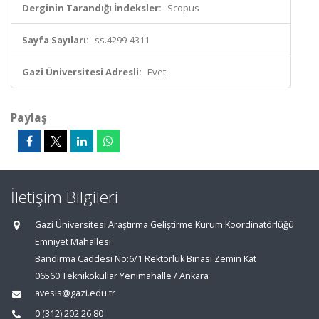
Derginin Tarandığı İndeksler:
Scopus
Sayfa Sayıları:
ss.4299-4311
Gazi Üniversitesi Adresli:
Evet
Paylaş
İletişim Bilgileri
Gazi Üniversitesi Araştırma Geliştirme Kurum Koordinatörlüğü
Emniyet Mahallesi
Bandırma Caddesi No:6/1 Rektörlük Binası Zemin Kat
06560 Teknikokullar Yenimahalle / Ankara
avesis@gazi.edu.tr
0 (312) 202 26 80