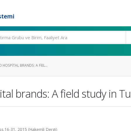
stemi
 HOSPITAL BRANDS: A FIEL...
tal brands: A field study in T
ss.16-31, 2015 (Hakemli Dergi)