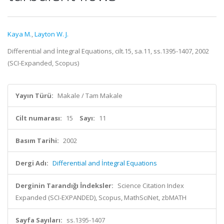
Kaya M.
,
Layton W. J.
Differential and İntegral Equations, cilt.15, sa.11, ss.1395-1407, 2002
(SCI-Expanded, Scopus)
Yayın Türü:
Makale / Tam Makale
Cilt numarası:
15
Sayı:
11
Basım Tarihi:
2002
Dergi Adı:
Differential and İntegral Equations
Derginin Tarandığı İndeksler:
Science Citation Index
Expanded (SCI-EXPANDED), Scopus, MathSciNet, zbMATH
Sayfa Sayıları:
ss.1395-1407