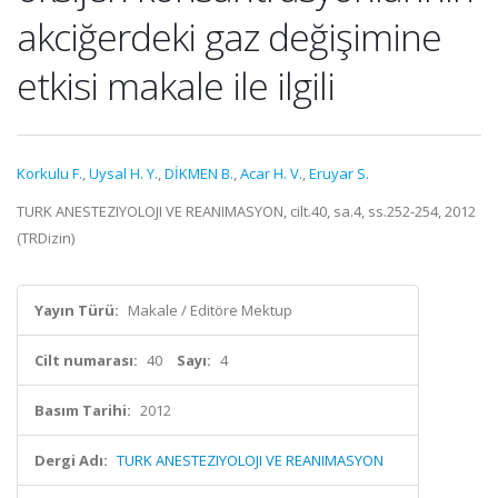
akciğerdeki gaz değişimine
etkisi makale ile ilgili
Korkulu F.
,
Uysal H. Y.
,
DİKMEN B.
,
Acar H. V.
,
Eruyar S.
TURK ANESTEZIYOLOJI VE REANIMASYON, cilt.40, sa.4, ss.252-254, 2012
(TRDizin)
Yayın Türü:
Makale / Editöre Mektup
Cilt numarası:
40
Sayı:
4
Basım Tarihi:
2012
Dergi Adı:
TURK ANESTEZIYOLOJI VE REANIMASYON