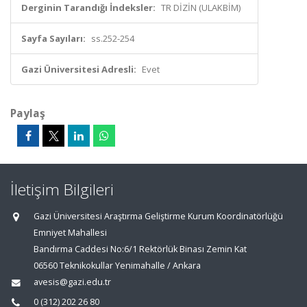
Derginin Tarandığı İndeksler:
TR DİZİN (ULAKBİM)
Sayfa Sayıları:
ss.252-254
Gazi Üniversitesi Adresli:
Evet
Paylaş
İletişim Bilgileri
Gazi Üniversitesi Araştırma Geliştirme Kurum Koordinatörlüğü
Emniyet Mahallesi
Bandırma Caddesi No:6/1 Rektörlük Binası Zemin Kat
06560 Teknikokullar Yenimahalle / Ankara
avesis@gazi.edu.tr
0 (312) 202 26 80