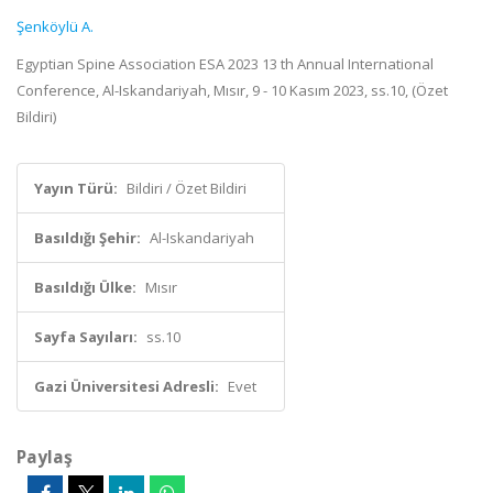
Şenköylü A.
Egyptian Spine Association ESA 2023 13 th Annual International
Conference, Al-Iskandariyah, Mısır, 9 - 10 Kasım 2023, ss.10, (Özet
Bildiri)
Yayın Türü:
Bildiri / Özet Bildiri
Basıldığı Şehir:
Al-Iskandariyah
Basıldığı Ülke:
Mısır
Sayfa Sayıları:
ss.10
Gazi Üniversitesi Adresli:
Evet
Paylaş