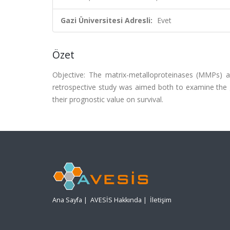
Gazi Üniversitesi Adresli:
Evet
Özet
Objective: The matrix-metalloproteinases (MMPs) ar
retrospective study was aimed both to examine the ge
their prognostic value on survival.
Ana Sayfa
|
AVESİS Hakkında
|
İletişim