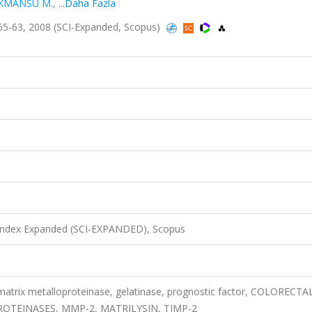
KMANSU M.
,
...Daha Fazla
ss.55-63, 2008 (SCI-Expanded, Scopus)
 Index Expanded (SCI-EXPANDED), Scopus
 matrix metalloproteinase, gelatinase, prognostic factor, COLORECTA
ROTEINASES, MMP-2, MATRILYSIN, TIMP-2