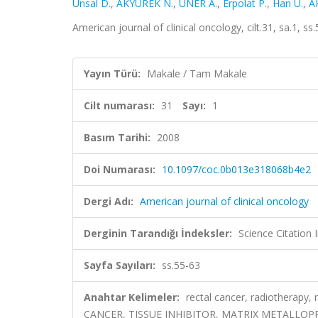
Unsal D.
,
AKYÜREK N.
,
ÜNER A.
,
Erpolat P.
,
Han U.
,
A
American journal of clinical oncology, cilt.31, sa.1, 
Yayın Türü:
Makale / Tam Makale
Cilt numarası:
31
Sayı:
1
Basım Tarihi:
2008
Doi Numarası:
10.1097/coc.0b013e318068b4e2
Dergi Adı:
American journal of clinical oncology
Derginin Tarandığı İndeksler:
Science Citation
Sayfa Sayıları:
ss.55-63
Anahtar Kelimeler:
rectal cancer, radiotherapy,
CANCER, TISSUE INHIBITOR, MATRIX METALLOP