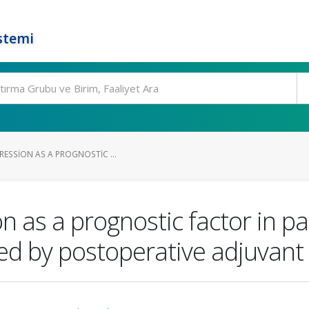
stemi
RESSION AS A PROGNOSTIC ...
 as a prognostic factor in pati
ed by postoperative adjuvant