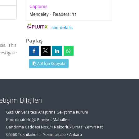
Captures
Mendeley - Readers:
11
-
see details
Paylaş
is. This
vestigate
Atıf İçin Kopyala
letişim Bilgileri
Gazi Üniversitesi Araştırma Geliştirme Kurum
Koordinatörlüğü Emniyet Mahallesi
Bandırma Caddesi No:6/1 Rektörlük Binası Zemin Kat
06560 Teknikokullar Yenimahalle / Ankara