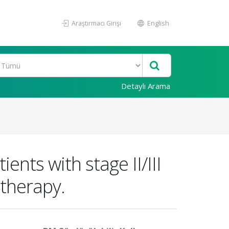
Araştırmacı Girişi
English
Detaylı Arama
ents with stage II/III
 therapy.