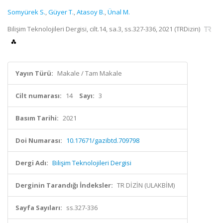
Somyürek S.
,
Güyer T.
,
Atasoy B.
,
Ünal M.
Bilişim Teknolojileri Dergisi, cilt.14, sa.3, ss.327-336, 2021 (TRDizin)
Yayın Türü:
Makale / Tam Makale
Cilt numarası:
14
Sayı:
3
Basım Tarihi:
2021
Doi Numarası:
10.17671/gazibtd.709798
Dergi Adı:
Bilişim Teknolojileri Dergisi
Derginin Tarandığı İndeksler:
TR DİZİN (ULAKBİM)
Sayfa Sayıları:
ss.327-336