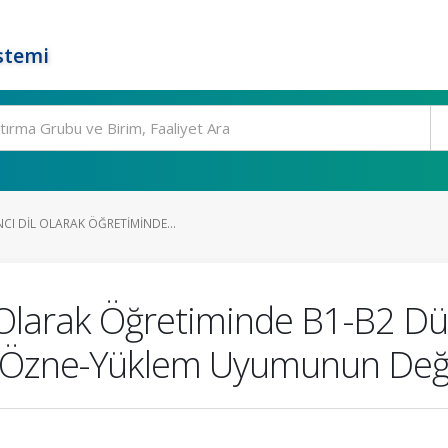
stemi
CI DIL OLARAK ÖĞRETIMINDE...
 Olarak Öğretiminde B1-B2 Dü
 Özne-Yüklem Uyumunun Değe