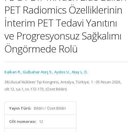
PET Radiomics Özelliklerinin
İnterim PET Tedavi Yanıtını
ve Progresyonsuz Sağkalımı
Öngörmede Rolü
Kalkan R.
,
Gülbahar Ateş S.
,
Aydos U.
,
Atay L. Ö.
38.Ulusal Nükleer Tıp Kongresi, Antalya, Türkiye, 1 - 05 Nisan 2026,
cilt.12, sa.1, ss.172-173, (Özet Bildiri)
Yayın Türü:
Bildiri / Özet Bildiri
Cilt numarası:
12