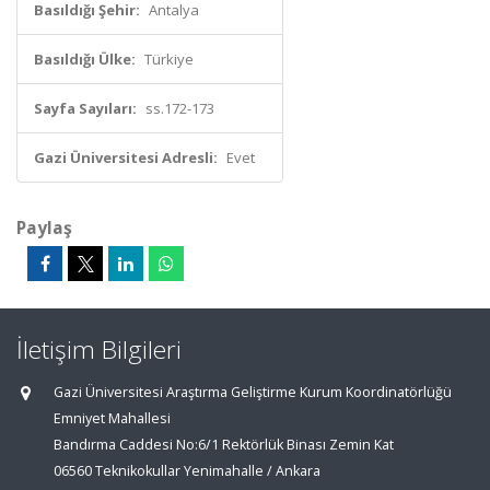
Basıldığı Şehir:
Antalya
Basıldığı Ülke:
Türkiye
Sayfa Sayıları:
ss.172-173
Gazi Üniversitesi Adresli:
Evet
Paylaş
İletişim Bilgileri
Gazi Üniversitesi Araştırma Geliştirme Kurum Koordinatörlüğü
Emniyet Mahallesi
Bandırma Caddesi No:6/1 Rektörlük Binası Zemin Kat
06560 Teknikokullar Yenimahalle / Ankara