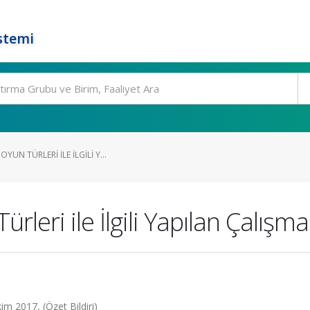
stemi
UN TÜRLERI ILE İLGILI Y...
leri ile İlgili Yapılan Çalışm
im 2017, (Özet Bildiri)