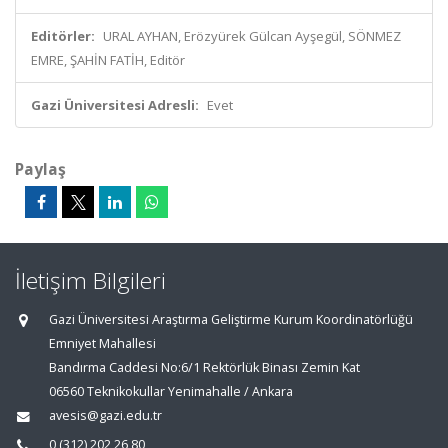
Editörler:
URAL AYHAN, Erözyürek Gülcan Ayşegül, SÖNMEZ
EMRE, ŞAHİN FATİH, Editör
Gazi Üniversitesi Adresli:
Evet
Paylaş
İletişim Bilgileri
Gazi Üniversitesi Araştırma Geliştirme Kurum Koordinatörlüğü
Emniyet Mahallesi
Bandırma Caddesi No:6/1 Rektörlük Binası Zemin Kat
06560 Teknikokullar Yenimahalle / Ankara
avesis@gazi.edu.tr
0 (312) 202 26 80