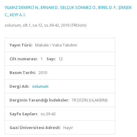
YILMAZ DEMİRCİ N.
,
ERNAM D.
,
SELÇUK SÖNMEZ Ö.
,
BİREL D. F.
,
ŞİMŞEK
C.
,
KEYF A. İ.
solunum, cilt.1, sa.12, ss.39-42, 2010 (TRDizin)
Yayın Türü:
Makale / Vaka Takdimi
Cilt numarası:
1
Sayı:
12
Basım Tarihi:
2010
Dergi Adı:
solunum
Derginin Tarandığı İndeksler:
TR DİZİN (ULAKBİM)
Sayfa Sayıları:
ss.39-42
Gazi Üniversitesi Adresli:
Hayır