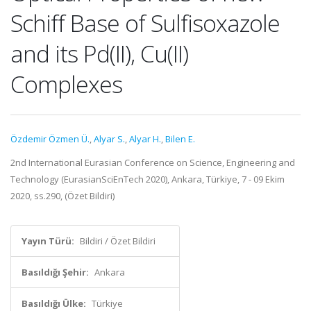
Schiff Base of Sulfisoxazole
and its Pd(II), Cu(II)
Complexes
Özdemir Özmen Ü.
,
Alyar S.
,
Alyar H.
,
Bilen E.
2nd International Eurasian Conference on Science, Engineering and
Technology (EurasianSciEnTech 2020), Ankara, Türkiye, 7 - 09 Ekim
2020, ss.290, (Özet Bildiri)
Yayın Türü:
Bildiri / Özet Bildiri
Basıldığı Şehir:
Ankara
Basıldığı Ülke:
Türkiye