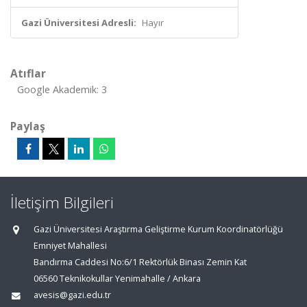
Gazi Üniversitesi Adresli:
Hayır
Atıflar
Google Akademik: 3
Paylaş
İletişim Bilgileri
Gazi Üniversitesi Araştırma Geliştirme Kurum Koordinatörlüğü
Emniyet Mahallesi
Bandırma Caddesi No:6/1 Rektörlük Binası Zemin Kat
06560 Teknikokullar Yenimahalle / Ankara
avesis@gazi.edu.tr