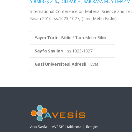
YİRMİBEŞ Z. S.
,
DİLİPAK H.
,
SARIKAYA M.
,
YILMAZ V.
International Conference on Material Science and Tec
Nisan 2016, ss.1023-1027, (Tam Metin Bildiri)
Yayın Türü:
Bildiri / Tam Metin Bildiri
Sayfa Sayıları:
ss.1023-1027
Gazi Üniversitesi Adresli:
Evet
Ana Sayfa
|
AVESİS Hakkında
|
İletişim