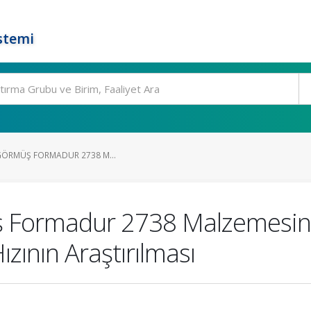
stemi
M GÖRMÜŞ FORMADUR 2738 M...
üş Formadur 2738 Malzemesini
zının Araştırılması